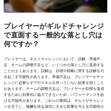
プレイヤーがギルドチャレンジ
で直面する一般的な落とし穴は
何ですか？
プレイヤーは、ギルドチャレンジにおいて、誤解、準備不
足、チームの調整不足など、いくつかの落とし穴に直面する
ことがよくあります。誤解は、目標や戦略に関する誤解を引
き起こす可能性があります。準備不足は、プレイヤーがチャ
レンジに必要なギアやスキルを持っていない結果を招くこと
があります。チームの調整不足は、プレイヤーが目標を達成
するために効果的に協力できないため、パフォーマンスを妨
げる可能性があります。これらの要因は、ギルドがチャレン
ジを完了し、報酬を得る成功に大きな影響を与える可能性が