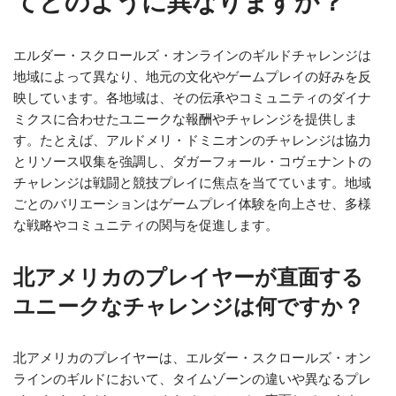
てどのように異なりますか？
エルダー・スクロールズ・オンラインのギルドチャレンジは
地域によって異なり、地元の文化やゲームプレイの好みを反
映しています。各地域は、その伝承やコミュニティのダイナ
ミクスに合わせたユニークな報酬やチャレンジを提供しま
す。たとえば、アルドメリ・ドミニオンのチャレンジは協力
とリソース収集を強調し、ダガーフォール・コヴェナントの
チャレンジは戦闘と競技プレイに焦点を当てています。地域
ごとのバリエーションはゲームプレイ体験を向上させ、多様
な戦略やコミュニティの関与を促進します。
北アメリカのプレイヤーが直面する
ユニークなチャレンジは何ですか？
北アメリカのプレイヤーは、エルダー・スクロールズ・オン
ラインのギルドにおいて、タイムゾーンの違いや異なるプレ