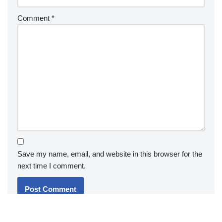
Comment
*
Save my name, email, and website in this browser for the
next time I comment.