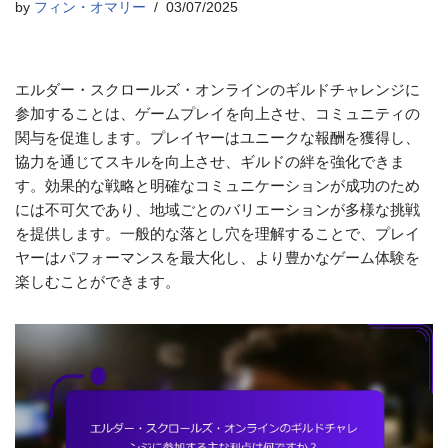
by
フィン・オマリー
03/07/2025
エルダー・スクロールズ・オンラインのギルドチャレンジに
参加することは、ゲームプレイを向上させ、コミュニティの
関与を促進します。プレイヤーはユニークな報酬を獲得し、
協力を通じてスキルを向上させ、ギルドの絆を強化できま
す。効果的な戦略と明確なコミュニケーションが成功のため
には不可欠であり、地域ごとのバリエーションが多様な挑戦
を提供します。一般的な落とし穴を理解することで、プレイ
ヤーはパフォーマンスを最大化し、より豊かなゲーム体験を
楽しむことができます。