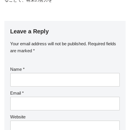
Leave a Reply
Your email address will not be published.
Required fields
are marked
*
Name
*
Email
*
Website