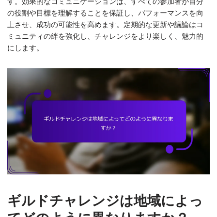
す。効果的なコミュニケーションは、すべての参加者が自分
の役割や目標を理解することを保証し、パフォーマンスを向
上させ、成功の可能性を高めます。定期的な更新や議論はコ
ミュニティの絆を強化し、チャレンジをより楽しく、魅力的
にします。
ギルドチャレンジは地域によっ