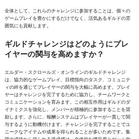
全体として、これらのチャレンジに参加することは、個々の
ゲームプレイを豊かにするだけでなく、活気あるギルドの雰
囲気にも貢献します。
ギルドチャレンジはどのようにプレ
イヤーの関与を高めますか？
エルダー・スクロールズ・オンラインのギルドチャレンジ
は、協力的なゲームプレイ、目標指向のタスク、コミュニテ
ィの絆を通じてプレイヤーの関与を大幅に高めます。プレイ
ヤーはチャレンジを完了するために協力し、チームワークと
コミュニケーションを育みます。この相互作用はギルドのダ
イナミクスを強化し、メンバーが積極的に参加することを奨
励します。さらに、報酬システムはプレイヤーが一貫して関
与するように動機付けます。チャレンジを完了することでユ
ニークなアイテムや成果を得られることが多いためです。集