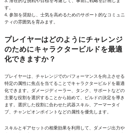
3. 潜在的な挑戦や目標を考慮して、事前に戦略を計画しま
す。
4. 参加を奨励し、士気を高めるためのサポート的なコミュニ
ティの雰囲気を育みます。
プレイヤーはどのようにチャレンジ
のためにキャラクタービルドを最適
化できますか？
プレイヤーは、チャレンジでのパフォーマンスを向上させる
特定の属性に焦点を当てることでキャラクタービルドを最適
化できます。ダメージディーラー、タンク、サポートなどの
主要な役割を選択することから始めて、ビルドの決定を導き
ます。選択した役割に合わせた武器スキル、アーマータイ
プ、チャンピオンポイントなどの属性を優先します。
スキルとギアセットの相乗効果を利用して、ダメージ出力や