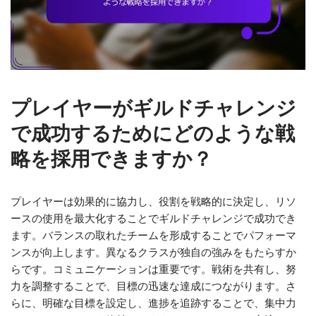
プレイヤーがギルドチャレンジ
で成功するためにどのような戦
略を採用できますか？
プレイヤーは効果的に協力し、役割を戦略的に決定し、リソ
ースの使用を最大化することでギルドチャレンジで成功でき
ます。バランスの取れたチームを形成することでパフォーマ
ンスが向上します。異なるクラスが独自の強みをもたらすか
らです。コミュニケーションは重要です。戦術を共有し、努
力を調整することで、目標の迅速な達成につながります。さ
らに、明確な目標を設定し、進捗を追跡することで、集中力