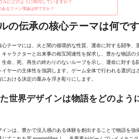
ウルにどのように関与していますか？
のあるファン理論は何ですか？
ルの伝承の核心テーマは何で
核心テーマには、火と闇の循環的な性質、運命に対する闘争、
、キャラクターと出来事の相互関連性を探求し、豊かな物語の
、生命、死、再生の終わりのないループを示し、運命に対する
レイヤーの主体性を強調します。ゲーム全体で行われる選択は
宙における決定の重みを浮き彫りにします。
れた世界デザインは物語をどのよう
ザインは、豊かで没入感のある体験を創出することで物語を強
てこれを実 exemplifies し、各要素がゲームプレイメカ